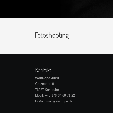
Fotoshooting
Kontakt
WolfRope Juku
Gritznerstr. 9
76227 Karlsruhe
Mobil:
+49 176 34 69 71 22
E-Mail:
mail@wolfrope.de